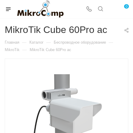
0
MikroTik Cube 60Pro ac
—
—
—
Главная
Каталог
Беспроводное оборудование
—
MikroTik
MikroTik Cube 60Pro ac