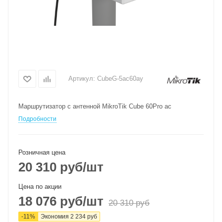
Артикул:
CubeG-5ac60ay
Маршрутизатор с антенной MikroTik Cube 60Pro ac
Подробности
Розничная цена
20 310
руб
/шт
Цена по акции
18 076
руб
/шт
20 310
руб
-
11
%
Экономия
2 234
руб