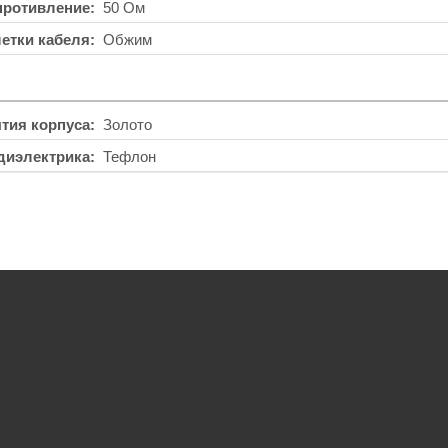
противление
50 Ом
етки кабеля
Обжим
тия корпуса
Золото
диэлектрика
Тефлон