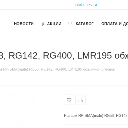
info@mikc.ru
НОВОСТИ
АКЦИИ
КАТАЛОГ
ОПЛАТА И Д
, RG142, RG400, LMR195 об
м RP-SMA(male) RG58, RG142, RG400, LMR195 обжимной угловой
Разъем RP-SMA(male) RG58, RG142