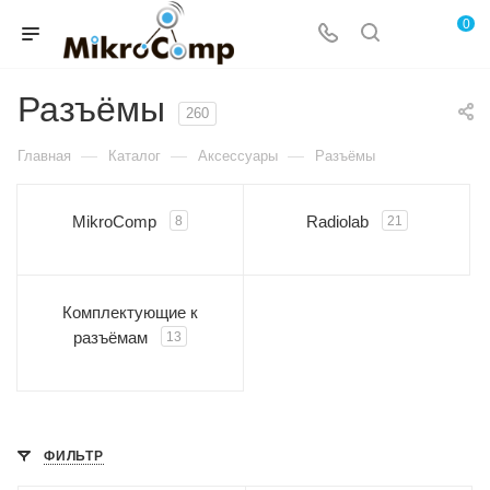
0
Разъёмы
260
—
—
—
Главная
Каталог
Аксессуары
Разъёмы
MikroComp
Radiolab
8
21
Комплектующие к
разъёмам
13
ФИЛЬТР