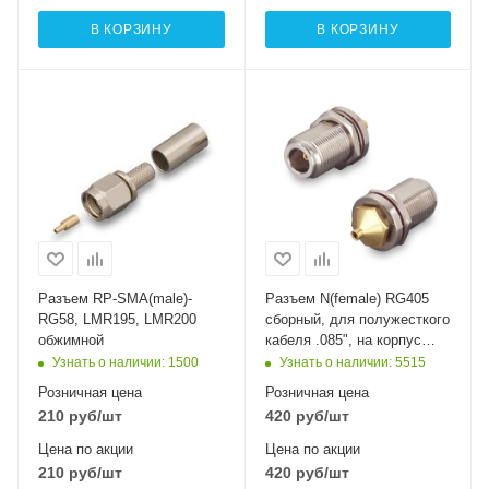
В КОРЗИНУ
В КОРЗИНУ
Разъем RP-SMA(male)-
Разъем N(female) RG405
RG58, LMR195, LMR200
сборный, для полужесткого
обжимной
кабеля .085", на корпус
герметичный с гайкой
Узнать о наличии
: 1500
Узнать о наличии
: 5515
Розничная цена
Розничная цена
210
руб
/шт
420
руб
/шт
Цена по акции
Цена по акции
210
руб
/шт
420
руб
/шт