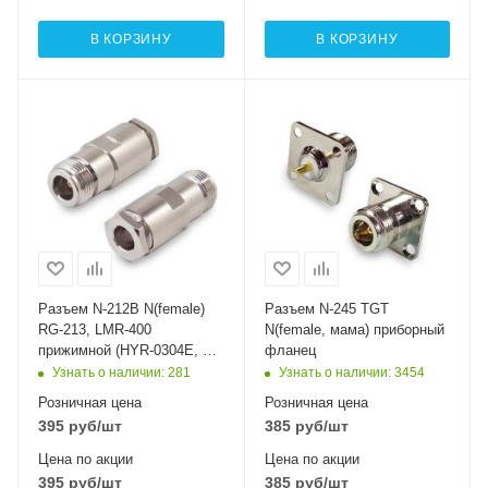
В КОРЗИНУ
В КОРЗИНУ
Разъем N-212B N(female)
Разъем N-245 TGT
RG-213, LMR-400
N(female, мама) приборный
прижимной (HYR-0304E, N-
фланец
7312E, GN-304, гнездо,
Узнать о наличии
: 281
Узнать о наличии
: 3454
CLAMP)
Розничная цена
Розничная цена
395
руб
/шт
385
руб
/шт
Цена по акции
Цена по акции
395
руб
/шт
385
руб
/шт