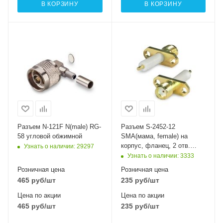
В КОРЗИНУ
В КОРЗИНУ
Разъем N-121F N(male) RG-
Разъем S-2452-12
58 угловой обжимной
SMA(мама, female) на
корпус, фланец, 2 отв.
Узнать о наличии
: 29297
диам. 2,5 мм на расст.
Узнать о наличии
: 3333
12мм, диэлектрик
Розничная цена
Розничная цена
465
руб
/шт
235
руб
/шт
Цена по акции
Цена по акции
465
руб
/шт
235
руб
/шт