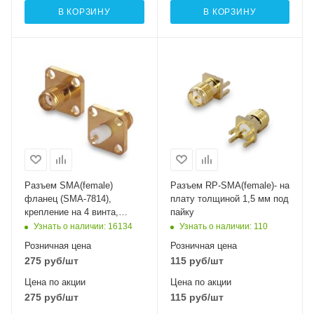
В КОРЗИНУ
В КОРЗИНУ
Разъем SМА(female)
Разъем RP-SMA(female)- на
фланец (SMA-7814),
плату толщиной 1,5 мм под
крепление на 4 винта,
пайку
пайка
Узнать о наличии
: 16134
Узнать о наличии
: 110
Розничная цена
Розничная цена
275
руб
/шт
115
руб
/шт
Цена по акции
Цена по акции
275
руб
/шт
115
руб
/шт