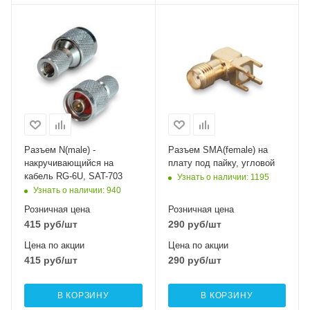
Разъем N(male) -
Разъем SМА(female) на
накручивающийся на
плату под пайку, угловой
кабель RG-6U, SAT-703
Узнать о наличии
: 1195
Узнать о наличии
: 940
Розничная цена
Розничная цена
415
руб
/шт
290
руб
/шт
Цена по акции
Цена по акции
415
руб
/шт
290
руб
/шт
В КОРЗИНУ
В КОРЗИНУ