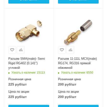
Разъем SMA(male)- Semi
Разъем 11-111L MCX(male)
Rigid RG402 (0.141")
RG174, RG316 прямой
угловой
обжимной
Узнать о наличии
: 15113
Узнать о наличии
: 6550
Розничная цена
Розничная цена
225
руб
/шт
200
руб
/шт
Цена по акции
Цена по акции
225
руб
/шт
200
руб
/шт