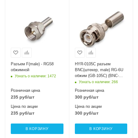
Разъем F(male) - RG58
HYR-0105C разъем
обжимной
BNC(штекер, male) RG-6U
обжим (GB-105C) (BNC-
Узнать о наличии
: 1472
7001C) (BNC-C6P)
Узнать о наличии
: 266
Розничная цена
Розничная цена
235
руб
/шт
300
руб
/шт
Цена по акции
Цена по акции
235
руб
/шт
300
руб
/шт
В КОРЗИНУ
В КОРЗИНУ