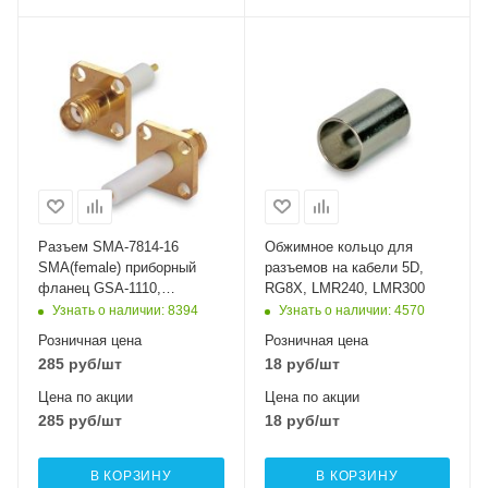
Разъем SMA-7814-16
Обжимное кольцо для
SMA(female) приборный
разъемов на кабели 5D,
фланец GSA-1110,
RG8X, LMR240, LMR300
диэлектрик 16 мм
Узнать о наличии
: 8394
Узнать о наличии
: 4570
Розничная цена
Розничная цена
285
руб
/шт
18
руб
/шт
Цена по акции
Цена по акции
285
руб
/шт
18
руб
/шт
В КОРЗИНУ
В КОРЗИНУ