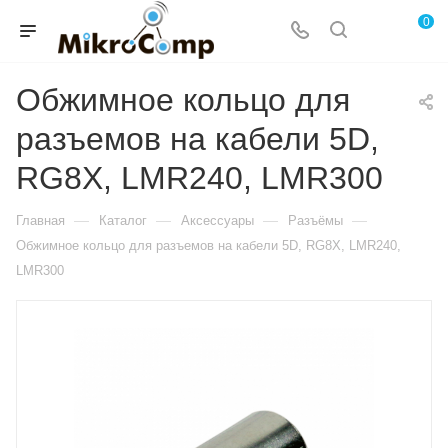
0
Обжимное кольцо для
разъемов на кабели 5D,
RG8X, LMR240, LMR300
—
—
—
—
Главная
Каталог
Аксессуары
Разъёмы
Обжимное кольцо для разъемов на кабели 5D, RG8X, LMR240,
LMR300