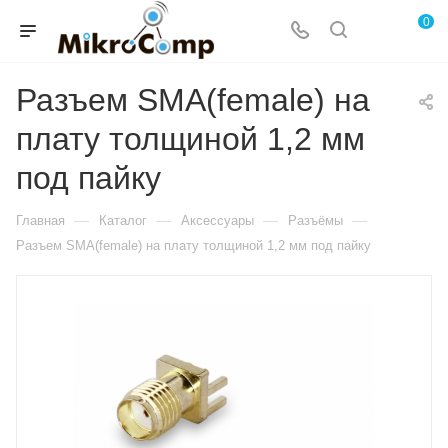
0
Разъем SMA(female) на
плату толщиной 1,2 мм
под пайку
—
—
—
—
Главная
Каталог
Аксессуары
Разъёмы
Разъем SMA(female) на плату толщиной 1,2 мм под пайку