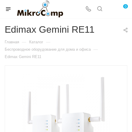
0
Edimax Gemini RE11
—
—
Главная
Каталог
—
Беспроводное оборудование для дома и офиса
Edimax Gemini RE11