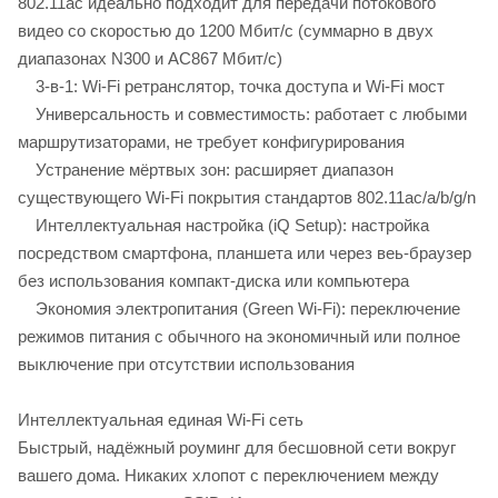
802.11ac идеально подходит для передачи потокового
видео со скоростью до 1200 Мбит/с (суммарно в двух
диапазонах N300 и AC867 Мбит/с)
3-в-1: Wi-Fi ретранслятор, точка доступа и Wi-Fi мост
Универсальность и совместимость: работает с любыми
маршрутизаторами, не требует конфигурирования
Устранение мёртвых зон: расширяет диапазон
существующего Wi-Fi покрытия стандартов 802.11ac/a/b/g/n
Интеллектуальная настройка (iQ Setup): настройка
посредством смартфона, планшета или через веь-браузер
без использования компакт-диска или компьютера
Экономия электропитания (Green Wi-Fi): переключение
режимов питания с обычного на экономичный или полное
выключение при отсутствии использования
Интеллектуальная единая Wi-Fi сеть
Быстрый, надёжный роуминг для бесшовной сети вокруг
вашего дома. Никаких хлопот с переключением между