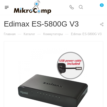
0
Edimax ES-5800G V3
—
—
—
Главная
Каталог
Коммутаторы
Edimax ES-5800G V3