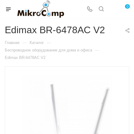
0
Edimax BR-6478AC V2
—
—
Главная
Каталог
—
Беспроводное оборудование для дома и офиса
Edimax BR-6478AC V2