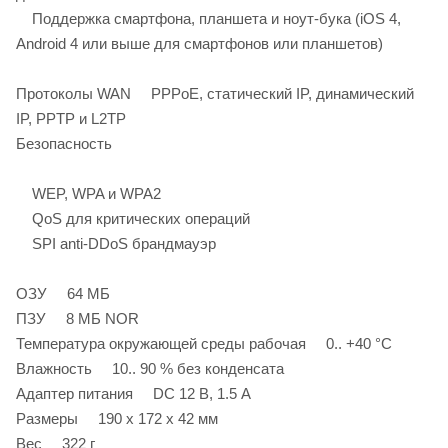
Поддержка смартфона, планшета и ноут-бука (iOS 4,
Android 4 или выше для смартфонов или планшетов)
Протоколы WAN PPPoE, статический IP, динамический
IP, PPTP и L2TP
Безопасность
WEP, WPA и WPA2
QoS для критических операций
SPI anti-DDoS брандмауэр
ОЗУ 64 МБ
ПЗУ 8 МБ NOR
Температура окружающей среды рабочая 0.. +40 °С
Влажность 10.. 90 % без конденсата
Адаптер питания DC 12 В, 1.5 A
Размеры 190 x 172 x 42 мм
Вес 322 г