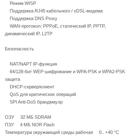
Режим WISP
Поддержка RJ45 кабельного / xDSL-модема
Поддержка DNS Proxy
WAN-протокол: PPPoE, статический IP, PPTP,
динамический IP, L2TP
Безопасность
NAT/NAPT IP-функция
64/128-бит WEP-шифрование и WPA-PSK и WPA2-PSK
защита
DHCP-сервер/клиент
QoS для критических операций
SPI Anti-DoS брандмауэр
ОЗУ 32 МБ SDRAM
ПЗУ 4 МБ NOR Flash
Температура окружающей среды рабочая 0.. +40 °С