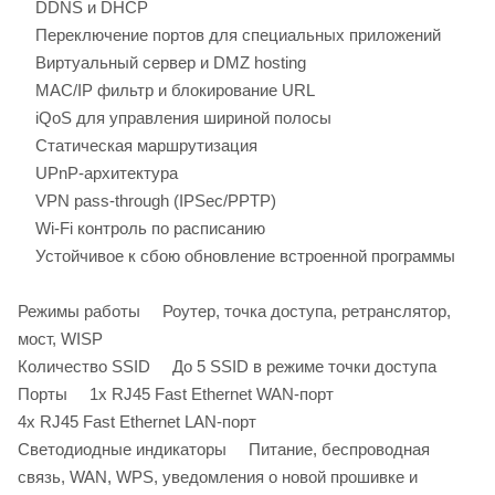
DDNS и DHCP
Переключение портов для специальных приложений
Виртуальный сервер и DMZ hosting
MAC/IP фильтр и блокирование URL
iQoS для управления шириной полосы
Статическая маршрутизация
UPnP-архитектура
VPN pass-through (IPSec/PPTP)
Wi-Fi контроль по расписанию
Устойчивое к сбою обновление встроенной программы
Режимы работы Роутер, точка доступа, ретранслятор,
мост, WISP
Количество SSID До 5 SSID в режиме точки доступа
Порты 1x RJ45 Fast Ethernet WAN-порт
4x RJ45 Fast Ethernet LAN-порт
Светодиодные индикаторы Питание, беспроводная
связь, WAN, WPS, уведомления о новой прошивке и