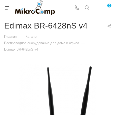
0
Edimax BR-6428nS v4
—
—
Главная
Каталог
—
Беспроводное оборудование для дома и офиса
Edimax BR-6428nS v4