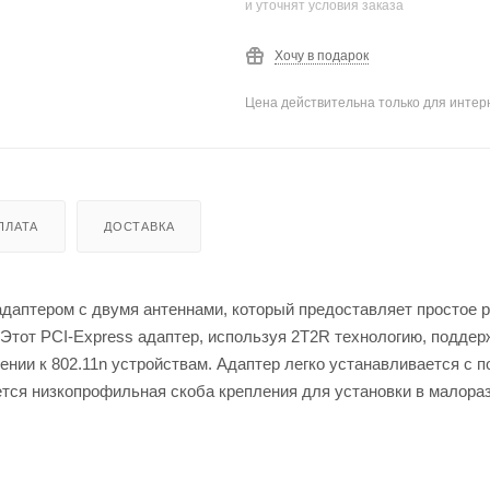
и уточнят условия заказа
Хочу в подарок
Цена действительна только для интерн
ПЛАТА
ДОСТАВКА
даптером с двумя антеннами, который предоставляет простое 
Этот PCI-Express адаптер, используя 2T2R технологию, поддер
чении к 802.11n устройствам. Адаптер легко устанавливается с
ется низкопрофильная скоба крепления для установки в малор