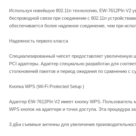
Используя новейшую 802.11n технологию, EW-7612PIn V2 ув
беспроводной связи при соединении с 802.11n устройствами
обеспечивается более надежное соединение, чем при испол
Надежность первого класса
Специализированный чипсет предоставляет увеличенную ш
PCI адаптеры. Адаптер специально разработан для соотве
столкновений пакетов и период ожидания по сравнению с с
Кнопка WPS (Wi-Fi Protected Setup )
Адаптер EW-7612PIn V2 имеет кнопку WPS. Пользователь 
WPS кнопок на адаптере и точке доступа. Эта процедура з
3 дБи съемные антенны для увеличения производительнос