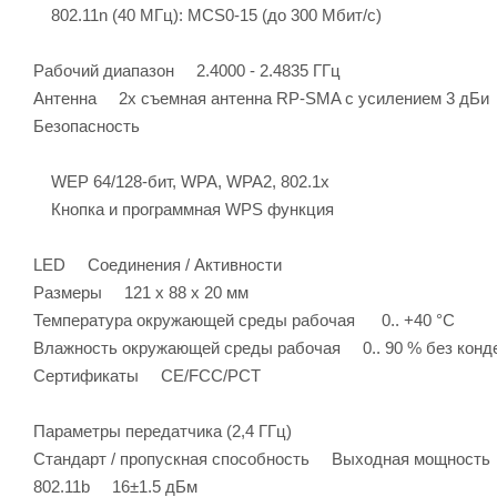
802.11n (40 МГц): MCS0-15 (до 300 Мбит/с)
Рабочий диапазон 2.4000 - 2.4835 ГГц
Антенна 2x съемная антенна RP-SMA с усилением 3 дБи
Безопасность
WEP 64/128-бит, WPA, WPA2, 802.1x
Кнопка и программная WPS функция
LED Соединения / Активности
Размеры 121 x 88 x 20 мм
Температура окружающей среды рабочая 0.. +40 °C
Влажность окружающей среды рабочая 0.. 90 % без конд
Сертификаты CE/FCC/РСТ
Параметры передатчика (2,4 ГГц)
Стандарт / пропускная способность Выходная мощность
802.11b 16±1.5 дБм