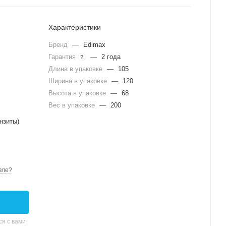
Характеристики
Бренд
—
Edimax
Гарантия
—
2 года
?
Длина в упаковке
—
105
Ширина в упаковке
—
120
Высота в упаковке
—
68
Вес в упаковке
—
200
нзиты)
вле?
я с вами