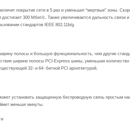
еличит покрытие сети в 5 раз и уменьшит “мертвые” зоны. Скор
 достигает 300 Мбит/с. Также увеличивается дальность связи и
ьзовании стандартов IEEE 802.11b/g.
ирину полосы и большую функциональность, чем другие станд
тствия ширине полосы PCI-Express шины, уменьшая количество
уществующей 32- и 64- битной PCI архитектурой.
может установить защищенную беспроводную связь простым на
аймет меньше минуты.
ти