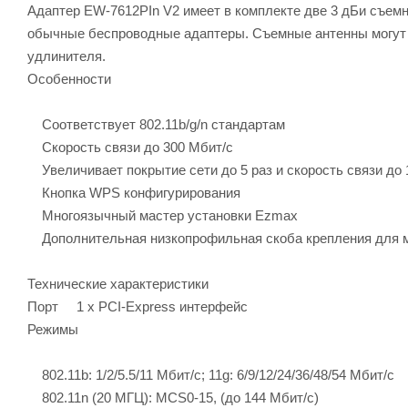
Адаптер EW-7612PIn V2 имеет в комплекте две 3 дБи съемн
обычные беспроводные адаптеры. Съемные антенны могут 
удлинителя.
Особенности
Соответствует 802.11b/g/n стандартам
Cкорость связи до 300 Мбит/с
Увеличивает покрытие сети до 5 раз и скорость связи до 
Кнопка WPS конфигурирования
Многоязычный мастер установки Ezmax
Дополнительная низкопрофильная скоба крепления для 
Технические характеристики
Порт 1 x PCI-Express интерфейс
Режимы
802.11b: 1/2/5.5/11 Мбит/с; 11g: 6/9/12/24/36/48/54 Мбит/с
802.11n (20 МГЦ): MCS0-15, (до 144 Мбит/с)