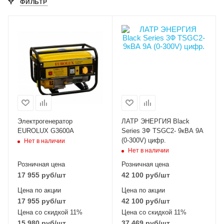
ФИЛЬТР
Электрогенератор
ЛАТР ЭНЕРГИЯ Black
EUROLUX G3600A
Series 3Ф TSGC2- 9кВА 9А
(0-300V) цифр.
Нет в наличии
Нет в наличии
Розничная цена
Розничная цена
17 955
руб
/шт
42 100
руб
/шт
Цена по акции
Цена по акции
17 955
руб
/шт
42 100
руб
/шт
Цена со скидкой 11%
Цена со скидкой 11%
15 980
руб
/шт
37 469
руб
/шт