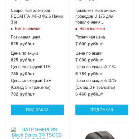
Сварочный электрод
Комплект монтажных
РЕСАНТА МР-3 Ф2,5 Пачка
проводов U 175 для
3 кг
подключения
стабилизаторов
Нет в наличии
Нет в наличии
напряжения Энергия
Розничная цена
Розничная цена
825
руб
/шт
7 600
руб
/шт
Цена по акции
Цена по акции
825
руб
/шт
7 600
руб
/шт
Цена со скидкой 11%
Цена со скидкой 11%
735
руб
/шт
6 764
руб
/шт
Цена со скидкой 15%
Цена со скидкой 15%
(Склад 3 и транзиты)
(Склад 3 и транзиты)
702
руб
/шт
6 460
руб
/шт
ПОД ЗАКАЗ
ПОД ЗАКАЗ