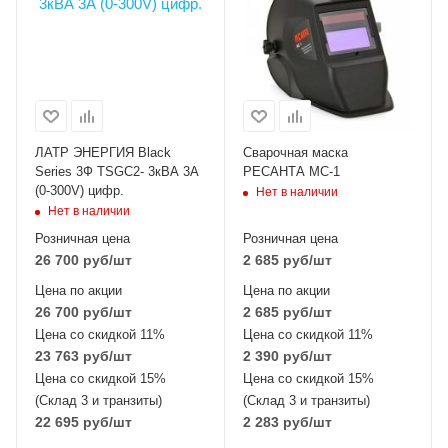
ЛАТР ЭНЕРГИЯ Black
Сварочная маска
Series 3Ф TSGC2- 3кВА 3А
РЕСАНТА МС-1
(0-300V) цифр.
Нет в наличии
Нет в наличии
Розничная цена
Розничная цена
26 700
руб
/шт
2 685
руб
/шт
Цена по акции
Цена по акции
26 700
руб
/шт
2 685
руб
/шт
Цена со скидкой 11%
Цена со скидкой 11%
23 763
руб
/шт
2 390
руб
/шт
Цена со скидкой 15%
Цена со скидкой 15%
(Склад 3 и транзиты)
(Склад 3 и транзиты)
22 695
руб
/шт
2 283
руб
/шт