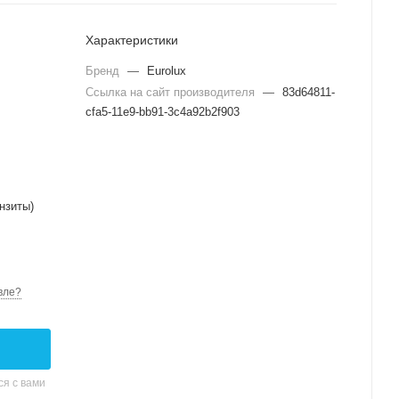
Характеристики
Бренд
—
Eurolux
Ссылка на сайт производителя
—
83d64811-
cfa5-11e9-bb91-3c4a92b2f903
нзиты)
вле?
я с вами