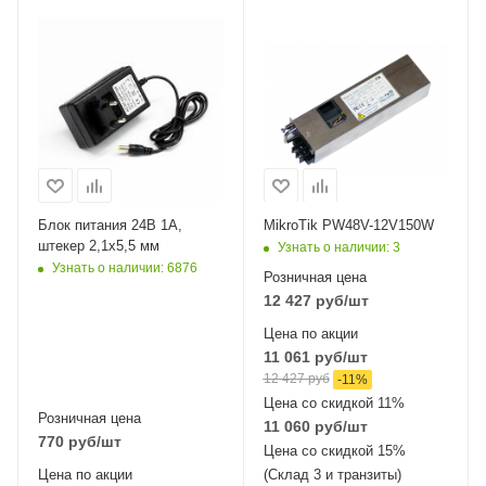
Питание
DC 48 В 3А/ DC 12В
8А 85Вт
Блок питания 24В 1А,
MikroTik PW48V-12V150W
штекер 2,1х5,5 мм
Узнать о наличии
: 3
Узнать о наличии
: 6876
Розничная цена
12 427
руб
/шт
Цена по акции
11 061
руб
/шт
12 427
руб
-
11
%
Цена со скидкой 11%
Розничная цена
11 060
руб
/шт
770
руб
/шт
Цена со скидкой 15%
Цена по акции
(Склад 3 и транзиты)