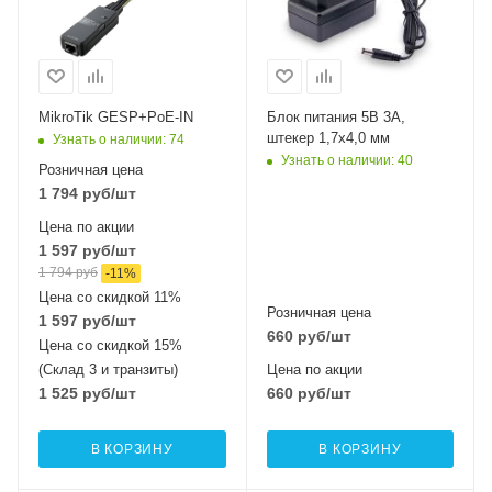
MikroTik GESP+PoE-IN
Блок питания 5В 3А,
штекер 1,7х4,0 мм
Узнать о наличии
: 74
Узнать о наличии
: 40
Розничная цена
1 794
руб
/шт
Цена по акции
1 597
руб
/шт
1 794
руб
-
11
%
Цена со скидкой 11%
Розничная цена
1 597
руб
/шт
660
руб
/шт
Цена со скидкой 15%
(Склад 3 и транзиты)
Цена по акции
1 525
руб
/шт
660
руб
/шт
В КОРЗИНУ
В КОРЗИНУ