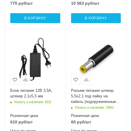
770
руб
/шт
10 563
руб
/шт
В КОРЗИНУ
В КОРЗИНУ
Блок питания 12В 3,5А,
Разъем питания штекер
штекер 2,1х5,5 мм
5,5х2,1 под пайку на
кабель (подпружиненные
Узнать о наличии
: 603
контакты)
Узнать о наличии
: 3991
Розничная цена
Розничная цена
610
руб
/шт
60
руб
/шт
Цена по акции
Цена по акции