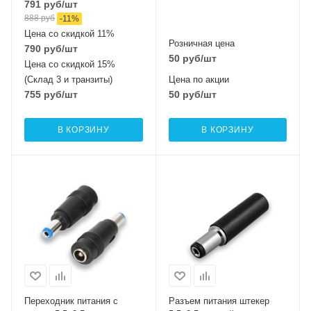
791
руб
/шт
888
руб
-
11
%
Цена со скидкой 11%
Розничная цена
790
руб
/шт
50
руб
/шт
Цена со скидкой 15%
(Склад 3 и транзиты)
Цена по акции
755
руб
/шт
50
руб
/шт
В КОРЗИНУ
В КОРЗИНУ
Переходник питания с
Разъем питания штекер