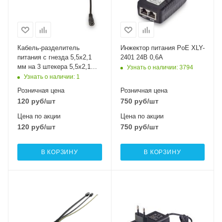
Кабель-разделитель
Инжектор питания PoE XLY-
питания с гнезда 5,5х2,1
2401 24В 0,6A
мм на 3 штекера 5,5х2,1
Узнать о наличии
: 3794
мм. Длина 30 см
Узнать о наличии
: 1
Розничная цена
Розничная цена
120
руб
/шт
750
руб
/шт
Цена по акции
Цена по акции
120
руб
/шт
750
руб
/шт
В КОРЗИНУ
В КОРЗИНУ