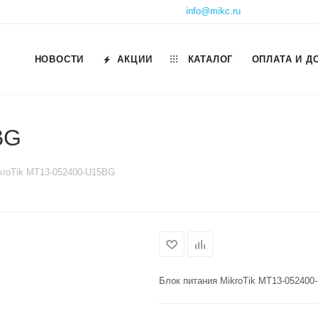
info@mikc.ru
НОВОСТИ
АКЦИИ
КАТАЛОГ
ОПЛАТА И Д
BG
kroTik MT13-052400-U15BG
Блок питания MikroTik MT13-052400