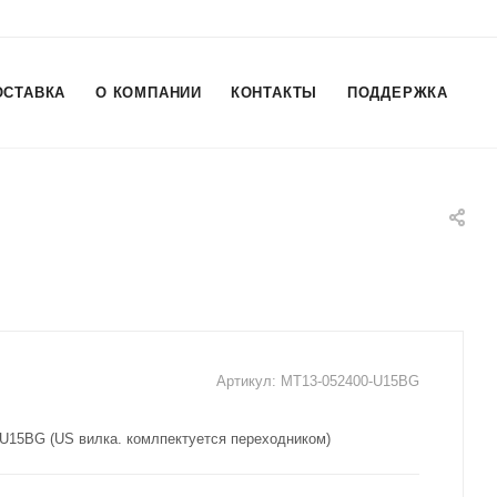
ОСТАВКА
О КОМПАНИИ
КОНТАКТЫ
ПОДДЕРЖКА
Артикул:
MT13-052400-U15BG
-U15BG (US вилка. комлпектуется переходником)