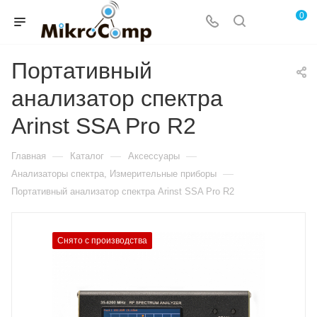
0
Портативный
анализатор спектра
Arinst SSA Pro R2
—
—
—
Главная
Каталог
Аксессуары
—
Анализаторы спектра, Измерительные приборы
Портативный анализатор спектра Arinst SSA Pro R2
Снято с производства