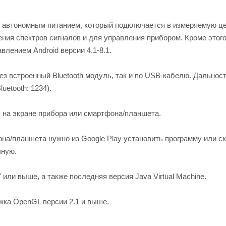
с автономным питанием, который подключается в измеряемую це
ния спектров сигналов и для управления прибором. Кроме этого
лением Android версии 4.1-8.1.
з встроенный Bluetooth модуль, так и по USB-кабелю. Дальнос
uetooth: 1234).
 на экране прибора или смартфона/планшета.
на/планшета нужно из Google Play установить программу или с
чную.
ли выше, а также последняя версия Java Virtual Machine.
ка OpenGL версии 2.1 и выше.