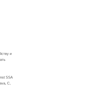
йству и
вать
inst SSA
va, C,