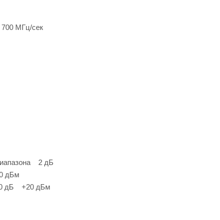
 700 МГц/сек
 диапазона 2 дБ
0 дБм
20 дБ +20 дБм