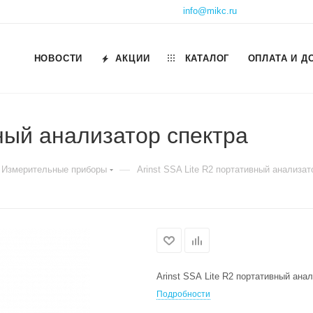
info@mikc.ru
НОВОСТИ
АКЦИИ
КАТАЛОГ
ОПЛАТА И Д
вный анализатор спектра
—
, Измерительные приборы
Arinst SSA Lite R2 портативный анализат
Arinst SSA Lite R2 портативный ана
Подробности