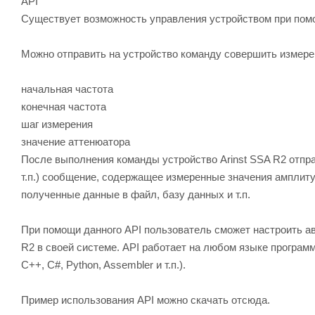
API
Существует возможность управления устройством при пом
Можно отправить на устройство команду совершить измере
начальная частота
конечная частота
шаг измерения
значение аттенюатора
После выполнения команды устройство Arinst SSA R2 отпра
т.п.) сообщение, содержащее измеренные значения амплиту
полученные данные в файл, базу данных и т.п.
При помощи данного API пользователь сможет настроить ав
R2 в своей системе. API работает на любом языке програм
C++, C#, Python, Assembler и т.п.).
Пример использования API можно скачать отсюда.