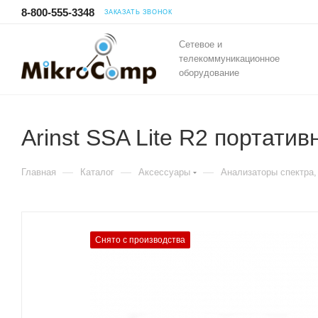
8-800-555-3348
ЗАКАЗАТЬ ЗВОНОК
Сетевое и
телекоммуникационное
оборудование
Arinst SSA Lite R2 портати
—
—
—
Главная
Каталог
Аксессуары
Анализаторы спектра
Снято с производства