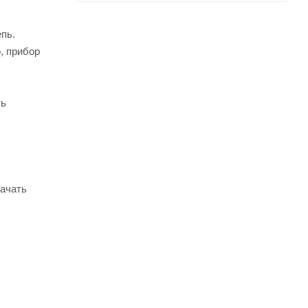
пь.
, прибор
ть
качать