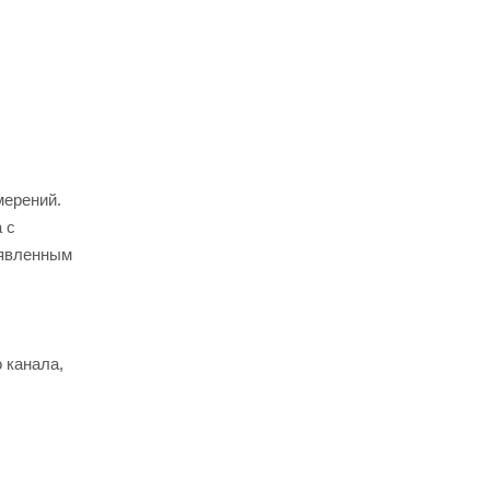
мерений.
 с
аявленным
 канала,