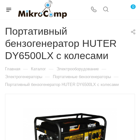
0
Портативный
бензогенератор HUTER
DY6500LX с колесами
—
—
—
Главная
Каталог
Электрооборудование
—
—
Электрогенераторы
Портативные бензогенераторы
Портативный бензогенератор HUTER DY6500LX с колесами