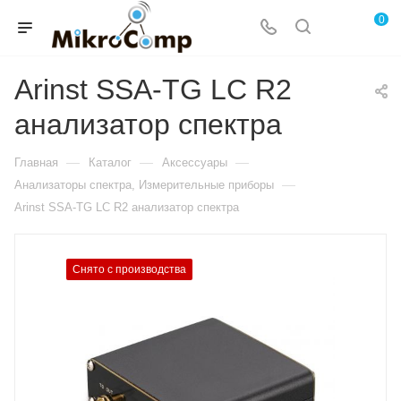
0
Arinst SSA-TG LC R2
анализатор спектра
—
—
—
Главная
Каталог
Аксессуары
—
Анализаторы спектра, Измерительные приборы
Arinst SSA-TG LC R2 анализатор спектра
Снято с производства