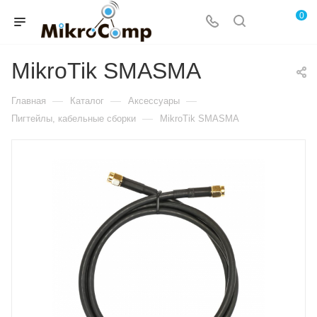
0
MikroTik SMASMA
—
—
—
Главная
Каталог
Аксессуары
—
Пигтейлы, кабельные сборки
MikroTik SMASMA