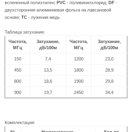
вспененный полиэтилен;
PVC
- поливинилхлорид;
DF
-
двухсторонняя алюминиевая фольга на лавсановой
основе;
TC
- луженая медь
Таблица затухания:
Частота,
Затухание,
Частота,
Затухание,
МГц
дБ/100м
МГц
дБ/100м
150
7,4
1200
23,0
450
13,5
1800
28,9
800
18,6
1900
29,8
900
19,7
2450
34,4
Комплектация:
№
Наименование
Кол-во