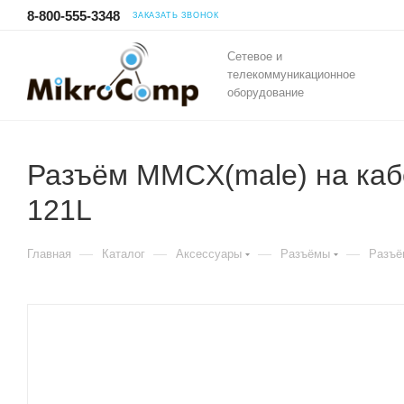
8-800-555-3348
ЗАКАЗАТЬ ЗВОНОК
Сетевое и
телекоммуникационное
оборудование
Разъём MMCX(male) на каб
121L
—
—
—
—
Главная
Каталог
Аксессуары
Разъёмы
Разъё