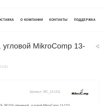
ОСТАВКА
О КОМПАНИИ
КОНТАКТЫ
ПОДДЕРЖКА
 угловой MikroComp 13-
3-121L
Артикул:
MC_13-121L
4, RG316 обжимной, угловой MikroComp 13-121L