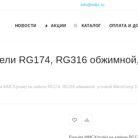
info@mikc.ru
НОВОСТИ
АКЦИИ
КАТАЛОГ
ОПЛАТА И Д
ели RG174, RG316 обжимной,
м MMCX(male) на кабели RG174, RG316 обжимной, угловой MikroComp 1
Разъём MMCX(male) на кабели RG17