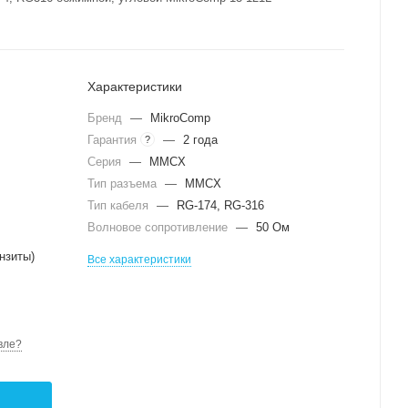
Характеристики
Бренд
—
MikroComp
Гарантия
—
2 года
?
Серия
—
MMCX
Тип разъема
—
MMCX
Тип кабеля
—
RG-174, RG-316
Волновое сопротивление
—
50 Ом
нзиты)
Все характеристики
вле?