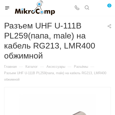
0
Разъем UHF U-111B
PL259(папа, male) на
кабель RG213, LMR400
обжимной
—
—
—
—
Главная
Каталог
Аксессуары
Разъёмы
Разъем UHF U-111B PL259(папа, male) на кабель RG213, LMR400
обжимной