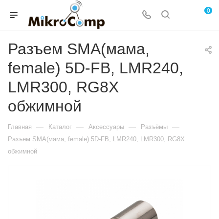
0
Разъем SMA(мама,
female) 5D-FB, LMR240,
LMR300, RG8X
обжимной
—
—
—
—
Главная
Каталог
Аксессуары
Разъёмы
Разъем SMA(мама, female) 5D-FB, LMR240, LMR300, RG8X
обжимной