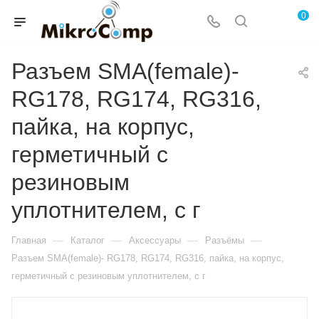
0
Разъем SMA(female)-
RG178, RG174, RG316,
пайка, на корпус,
герметичный с
резиновым
уплотнителем, с г
—
—
—
—
Главная
Каталог
Аксессуары
Разъёмы
Разъем SMA(female)- RG178, RG174, RG316, пайка, на корпус,
герметичный с резиновым уплотнителем, с г