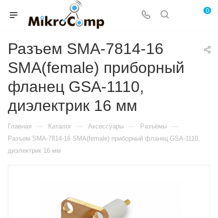
0
Разъем SMA-7814-16
SMA(female) приборный
фланец GSA-1110,
диэлектрик 16 мм
—
—
—
—
Главная
Каталог
Аксессуары
Разъёмы
Разъем SMA-7814-16 SMA(female) приборный фланец GSA-1110,
диэлектрик 16 мм