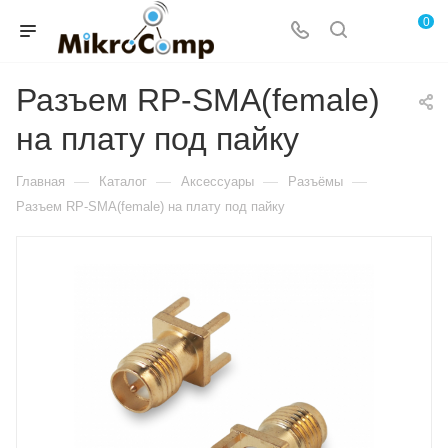
0
Разъем RP-SМА(female)
на плату под пайку
—
—
—
—
Главная
Каталог
Аксессуары
Разъёмы
Разъем RP-SМА(female) на плату под пайку