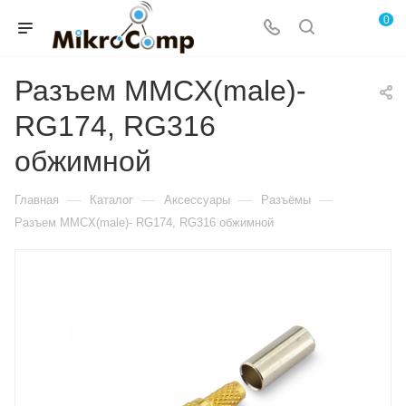
0
Разъем MMCX(male)-
RG174, RG316
обжимной
—
—
—
—
Главная
Каталог
Аксессуары
Разъёмы
Разъем MMCX(male)- RG174, RG316 обжимной