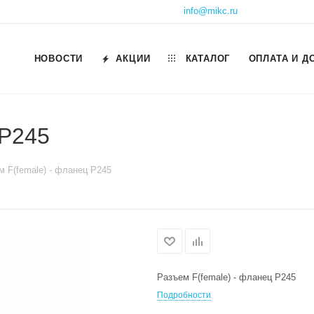
info@mikc.ru
НОВОСТИ
АКЦИИ
КАТАЛОГ
ОПЛАТА И Д
 P245
м F(female) - фланец P245
Разъем F(female) - фланец P245
Подробности