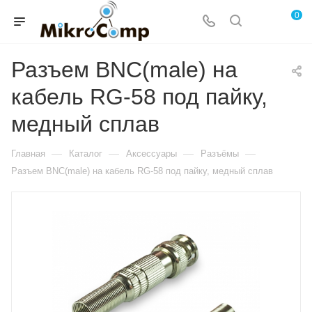
0
Разъем BNC(male) на
кабель RG-58 под пайку,
медный сплав
—
—
—
—
Главная
Каталог
Аксессуары
Разъёмы
Разъем BNC(male) на кабель RG-58 под пайку, медный сплав