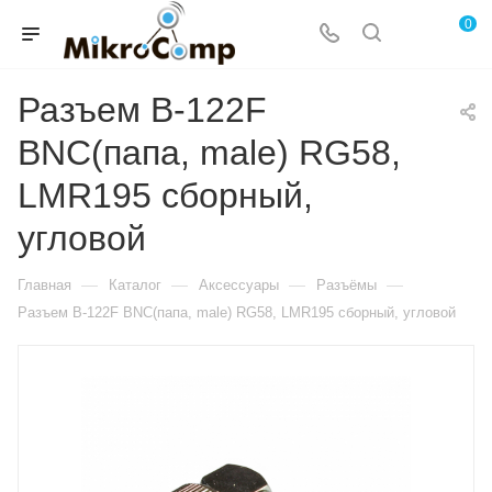
0
Разъем B-122F
BNC(папа, male) RG58,
LMR195 сборный,
угловой
—
—
—
—
Главная
Каталог
Аксессуары
Разъёмы
Разъем B-122F BNC(папа, male) RG58, LMR195 сборный, угловой