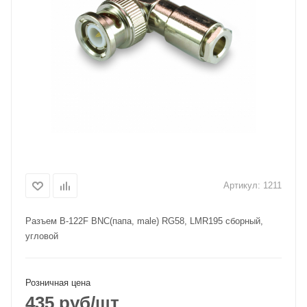
Артикул:
1211
Разъем B-122F BNC(папа, male) RG58, LMR195 сборный,
угловой
Розничная цена
435
руб
/шт