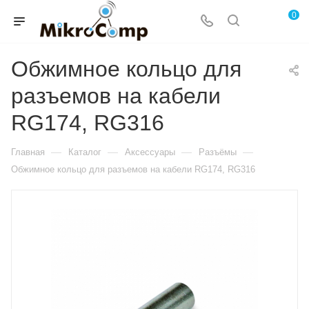
0
Обжимное кольцо для
разъемов на кабели
RG174, RG316
—
—
—
—
Главная
Каталог
Аксессуары
Разъёмы
Обжимное кольцо для разъемов на кабели RG174, RG316