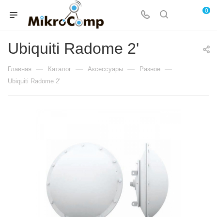
0
Ubiquiti Radome 2'
—
—
—
—
Главная
Каталог
Аксессуары
Разное
Ubiquiti Radome 2'