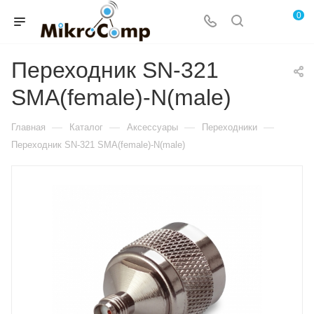
0
Переходник SN-321
SMA(female)-N(male)
—
—
—
—
Главная
Каталог
Аксессуары
Переходники
Переходник SN-321 SMA(female)-N(male)