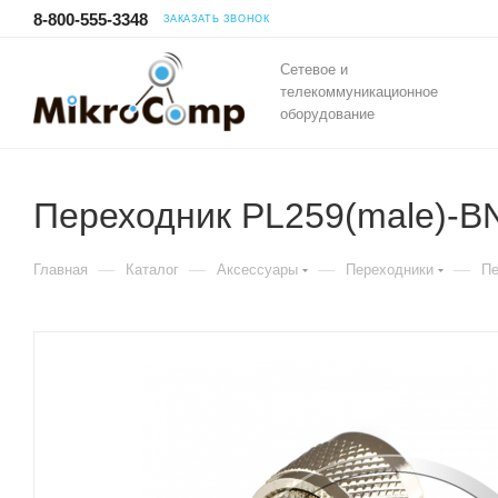
8-800-555-3348
ЗАКАЗАТЬ ЗВОНОК
Сетевое и
телекоммуникационное
оборудование
Переходник PL259(male)-B
—
—
—
—
Главная
Каталог
Аксессуары
Переходники
Пе