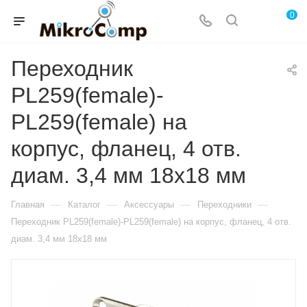
0
Переходник
PL259(female)-
PL259(female) на
корпус, фланец, 4 отв.
диам. 3,4 мм 18х18 мм
—
—
—
—
Главная
Каталог
Аксессуары
Переходники
Переходник PL259(female)-PL259(female) на корпус, фланец, 4 отв.
диам. 3,4 мм 18х18 мм