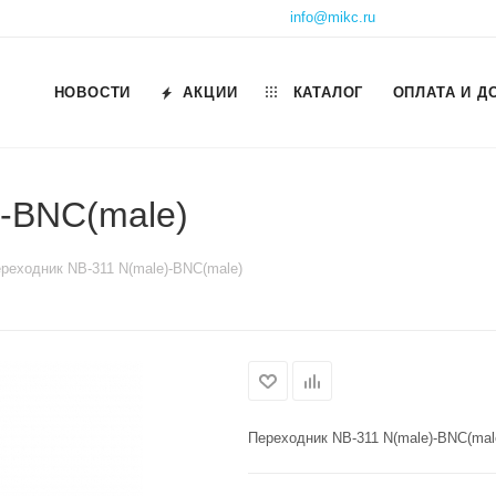
info@mikc.ru
НОВОСТИ
АКЦИИ
КАТАЛОГ
ОПЛАТА И Д
)-BNC(male)
реходник NB-311 N(male)-BNC(male)
Переходник NB-311 N(male)-BNC(mal