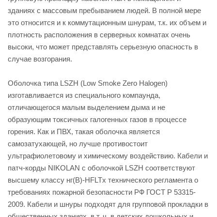
зданиях с массовым пребыванием людей. В полной мере
это относится и к коммутационным шнурам, т.к. их объем и
плотность расположения в серверных комнатах очень
высоки, что может представлять серьезную опасность в
случае возгорания.
Оболочка типа LSZH (Low Smoke Zero Halogen)
изготавливается из специального компаунда,
отличающегося малым выделением дыма и не
образующим токсичных галогенных газов в процессе
горения. Как и ПВХ, такая оболочка является
самозатухающей, но лучше противостоит
ультрафиолетовому и химическому воздействию. Кабели и
патч-корды NIKOLAN с оболочкой LSZH соответствуют
высшему классу нг(В)-HFLTx технического регламента о
требованиях пожарной безопасности РФ ГОСТ Р 53315-
2009. Кабели и шнуры подходят для групповой прокладки в
общественных зданиях, в т. ч. в детских дошкольных и