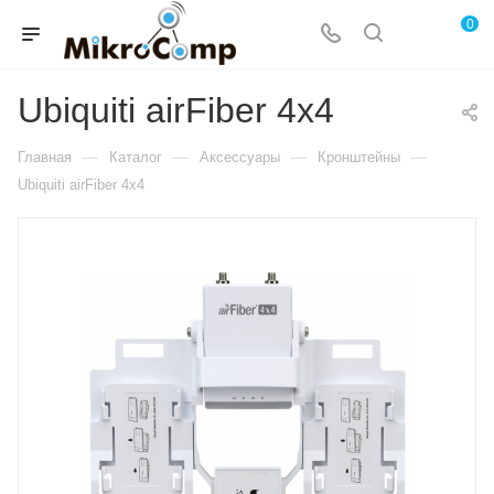
0
Ubiquiti airFiber 4x4
—
—
—
—
Главная
Каталог
Аксессуары
Кронштейны
Ubiquiti airFiber 4x4