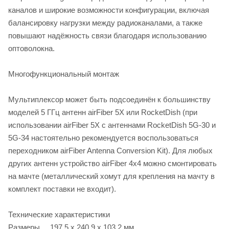
каналов и широкие возможности конфигурации, включая
балансировку нагрузки между радиоканалами, а также
повышают надёжность связи благодаря использованию
оптоволокна.
Многофункциональный монтаж
Мультиплексор может быть подсоединён к большинству
моделей 5 ГГц антенн airFiber 5X или RocketDish (при
использовании airFiber 5X с антеннами RocketDish 5G-30 и
5G-34 настоятельно рекомендуется воспользоваться
переходником airFiber Antenna Conversion Kit). Для любых
других антенн устройство airFiber 4x4 можно смонтировать
на мачте (металлический хомут для крепления на мачту в
комплект поставки не входит).
Технические характеристики
Размеры 197.5 x 240.9 x 103.2 мм