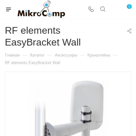
0
RF elements
EasyBracket Wall
—
—
—
—
Главная
Каталог
Аксессуары
Кронштейны
RF elements EasyBracket Wall