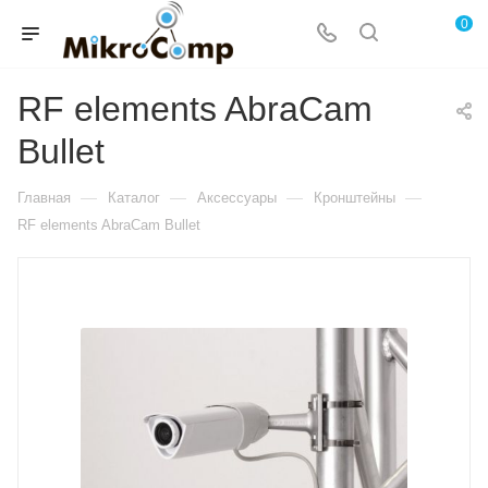
0
RF elements AbraCam
Bullet
—
—
—
—
Главная
Каталог
Аксессуары
Кронштейны
RF elements AbraCam Bullet