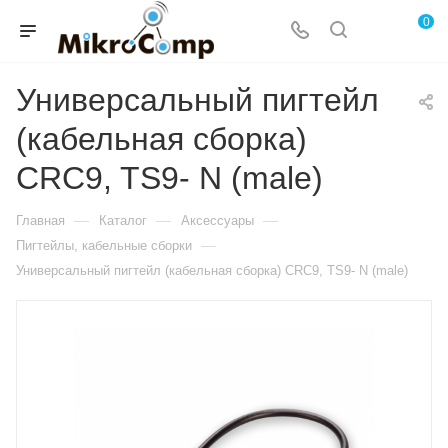
0
Универсальный пигтейл
(кабельная сборка)
CRC9, TS9- N (male)
—
—
—
Главная
Каталог
Аксессуары
—
Пигтейлы, кабельные сборки
Универсальный пигтейл (кабельная сборка) CRC9, TS9- N (male)