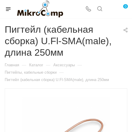
0
Пигтейл (кабельная
сборка) U.Fl-SMA(male),
длина 250мм
—
—
—
Главная
Каталог
Аксессуары
—
Пигтейлы, кабельные сборки
Пигтейл (кабельная сборка) U.Fl-SMA(male), длина 250мм