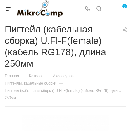
0
Пигтейл (кабельная
сборка) U.Fl-F(female)
(кабель RG178), длина
250мм
—
—
—
Главная
Каталог
Аксессуары
—
Пигтейлы, кабельные сборки
Пигтейл (кабельная сборка) U.Fl-F(female) (кабель RG178), длина
250мм