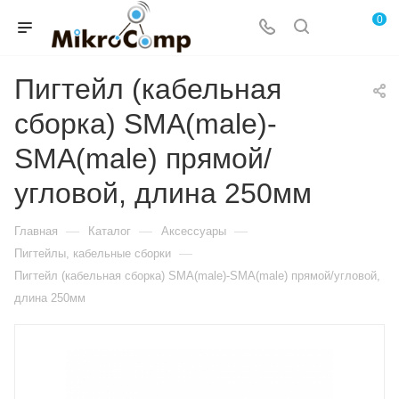
0
Пигтейл (кабельная
сборка) SMA(male)-
SMA(male) прямой/
угловой, длина 250мм
—
—
—
Главная
Каталог
Аксессуары
—
Пигтейлы, кабельные сборки
Пигтейл (кабельная сборка) SMA(male)-SMA(male) прямой/угловой,
длина 250мм