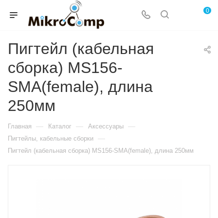
0
Пигтейл (кабельная
сборка) MS156-
SMA(female), длина
250мм
—
—
—
Главная
Каталог
Аксессуары
—
Пигтейлы, кабельные сборки
Пигтейл (кабельная сборка) MS156-SMA(female), длина 250мм