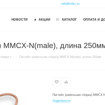
info@mikc.ru
НОВОСТИ
АКЦИИ
КАТАЛОГ
ОПЛАТА И Д
а) MMCX-N(male), длина 250м
—
сборки
Пигтейл (кабельная сборка) MMCX-N(male), длина 250мм
Пигтейл (кабельная сборка) MMCX-N
Подробности