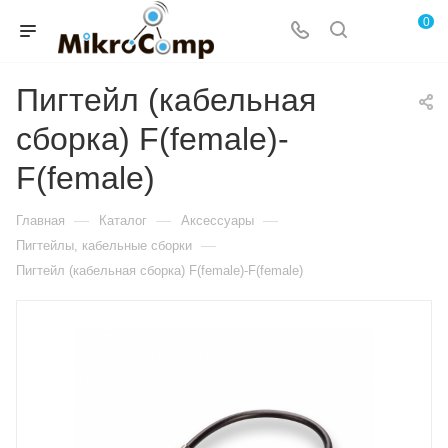
0
Пигтейл (кабельная
сборка) F(female)-
F(female)
—
—
—
Главная
Каталог
Аксессуары
—
Пигтейлы, кабельные сборки
Пигтейл (кабельная сборка) F(female)-F(female)