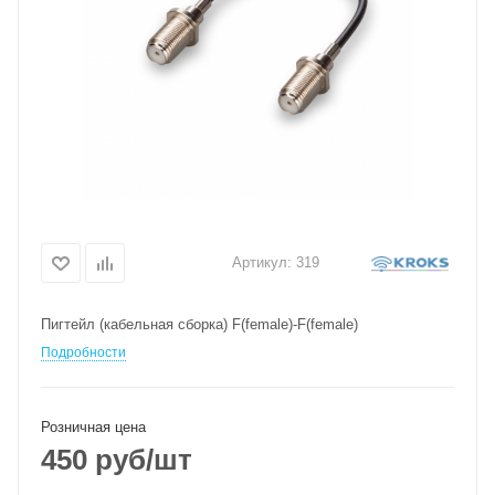
Артикул:
319
Пигтейл (кабельная сборка) F(female)-F(female)
Подробности
Розничная цена
450
руб
/шт