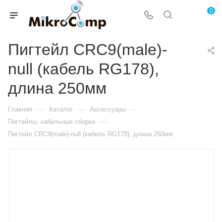
0
Пигтейл CRC9(male)-
null (кабель RG178),
длина 250мм
—
—
—
Главная
Каталог
Аксессуары
—
Пигтейлы, кабельные сборки
Пигтейл CRC9(male)-null (кабель RG178), длина 250мм