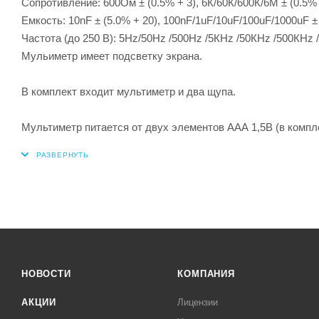
Сопротивление: 600Ом ± (0.5% + 3), 6К/60К/600К/6М ± (0.5% +
Емкость: 10nF ± (5.0% + 20), 100nF/1uF/10uF/100uF/1000uF ± 
Частота (до 250 В): 5Hz/50Hz /500Hz /5КHz /50КHz /500КHz 
Мульиметр имеет подсветку экрана.
В комплект входит мультиметр и два щупа.
Мультиметр питается от двух элементов ААА 1,5В (в компле
НОВОСТИ
КОМПАНИЯ
АКЦИИ
Лицензии