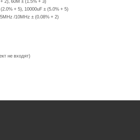
 2), 60М ± (1.5% + 3)
(2.0% + 5), 10000uF ± (5.0% + 5)
/5МHz /10МHz ± (0.08% + 2)
кт не входят)