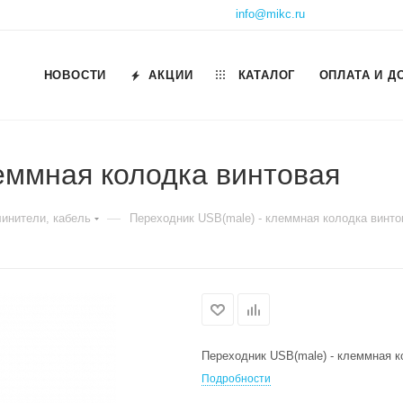
info@mikc.ru
НОВОСТИ
АКЦИИ
КАТАЛОГ
ОПЛАТА И Д
еммная колодка винтовая
—
инители, кабель
Переходник USB(male) - клеммная колодка винто
Переходник USB(male) - клеммная к
Подробности