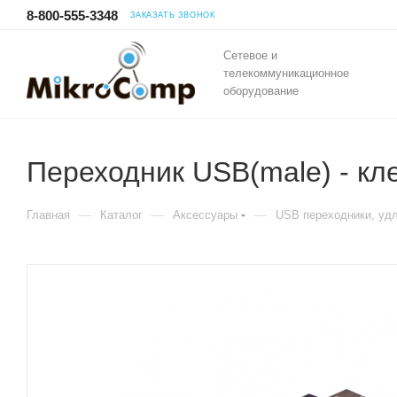
8-800-555-3348
ЗАКАЗАТЬ ЗВОНОК
Сетевое и
телекоммуникационное
оборудование
Переходник USB(male) - кл
—
—
—
Главная
Каталог
Аксессуары
USB переходники, удл